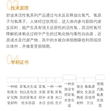
03
技术原理
舒波来活性氢系列产品通过与水反应释放出氢气、氢原
子与氢离子。人体经过饮用后，进入体内参与新陈代谢
反应时，能产生具有强大还原性的活性氢，其活性氢可
降解机体氧化过程中产生的过氧化物与毒性自由基，还
原成水及代谢产物，其中的水被自体细胞吸收利用或排
出体外，并修复受损细胞。
04
专利证书
一种农
便攜
一种精
富氢水生成
富氢
一种
一种
複合
氫氣產
渔业专
式氫
制复合
包以及包含
水脸
富氢
富氢
礦化
生器及
用富氢
氣產
矿化陶
其的富氢水
部补
水复
水口
陶瓷
其使用
水发生
生裝
瓷材料
饮水容器
水仪
合纸
含片
材料
方法
器
置