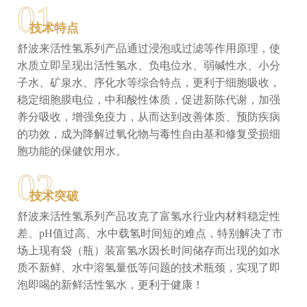
01
技术特点
舒波来活性氢系列产品通过浸泡或过滤等作用原理，使
水质立即呈现出活性氢水、负电位水、弱碱性水、小分
子水、矿泉水、序化水等综合特点，更利于细胞吸收，
稳定细胞膜电位，中和酸性体质，促进新陈代谢，加强
养分吸收，增强免疫力，从而达到改善体质、预防疾病
的功效，成为降解过氧化物与毒性自由基和修复受损细
胞功能的保健饮用水。
02
技术突破
舒波来活性氢系列产品攻克了富氢水行业内材料稳定性
差、pH值过高、水中载氢时间短的难点，特别解决了市
场上现有袋（瓶）装富氢水因长时间储存而出现的如水
质不新鲜、水中溶氢量低等问题的技术瓶颈，实现了即
泡即喝的新鲜活性氢水，更利于健康！